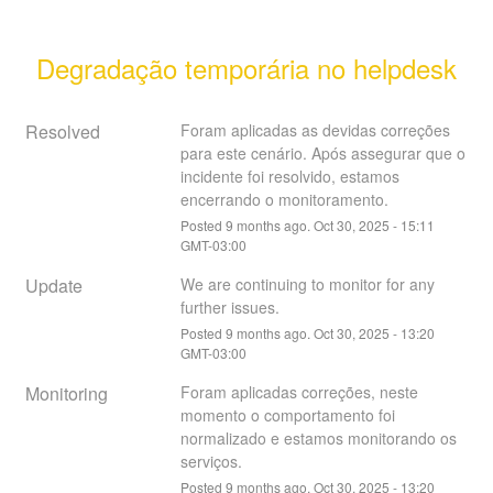
Degradação temporária no helpdesk
Resolved
Foram aplicadas as devidas correções 
para este cenário. Após assegurar que o 
incidente foi resolvido, estamos 
encerrando o monitoramento.
Posted
9
months ago.
Oct
30
,
2025
-
15:11
GMT-03:00
Update
We are continuing to monitor for any 
further issues.
Posted
9
months ago.
Oct
30
,
2025
-
13:20
GMT-03:00
Monitoring
Foram aplicadas correções, neste 
momento o comportamento foi 
normalizado e estamos monitorando os 
serviços.
Posted
9
months ago.
Oct
30
,
2025
-
13:20